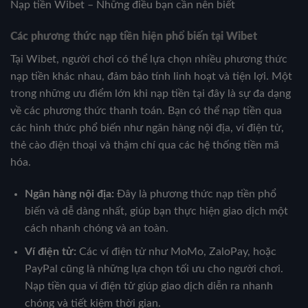
Nạp tiền Wibet – Những điều bạn cần nên biết
Các phương thức nạp tiền hiện phổ biến tại Wibet
Tại Wibet, người chơi có thể lựa chọn nhiều phương thức
nạp tiền khác nhau, đảm bảo tính linh hoạt và tiện lợi. Một
trong những ưu điểm lớn khi nạp tiền tại đây là sự đa dạng
về các phương thức thanh toán. Bạn có thể nạp tiền qua
các hình thức phổ biến như ngân hàng nội địa, ví điện tử,
thẻ cào điện thoại và thậm chí qua các hệ thống tiền mã
hóa.
Ngân hàng nội địa:
Đây là phương thức nạp tiền phổ
biến và dễ dàng nhất, giúp bạn thực hiện giao dịch một
cách nhanh chóng và an toàn.
Ví điện tử:
Các ví điện tử như MoMo, ZaloPay, hoặc
PayPal cũng là những lựa chọn tối ưu cho người chơi.
Nạp tiền qua ví điện tử giúp giao dịch diễn ra nhanh
chóng và tiết kiệm thời gian.