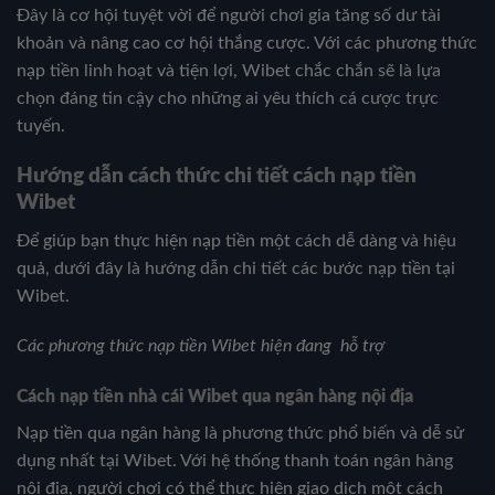
Đây là cơ hội tuyệt vời để người chơi gia tăng số dư tài
khoản và nâng cao cơ hội thắng cược. Với các phương thức
nạp tiền linh hoạt và tiện lợi, Wibet chắc chắn sẽ là lựa
chọn đáng tin cậy cho những ai yêu thích cá cược trực
tuyến.
Hướng dẫn cách thức chi tiết cách nạp tiền
Wibet
Để giúp bạn thực hiện nạp tiền một cách dễ dàng và hiệu
quả, dưới đây là hướng dẫn chi tiết các bước nạp tiền tại
Wibet.
Các phương thức nạp tiền Wibet hiện đang hỗ trợ
Cách nạp tiền nhà cái Wibet qua ngân hàng nội địa
Nạp tiền qua ngân hàng là phương thức phổ biến và dễ sử
dụng nhất tại Wibet. Với hệ thống thanh toán ngân hàng
nội địa, người chơi có thể thực hiện giao dịch một cách