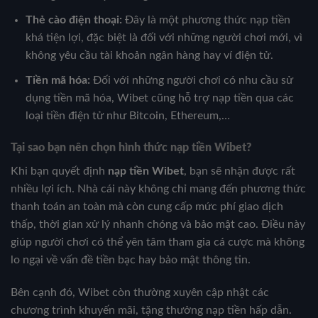
Thẻ cào điện thoại:
Đây là một phương thức nạp tiền
khá tiện lợi, đặc biệt là đối với những người chơi mới, vì
không yêu cầu tài khoản ngân hàng hay ví điện tử.
Tiền mã hóa:
Đối với những người chơi có nhu cầu sử
dụng tiền mã hóa, Wibet cũng hỗ trợ nạp tiền qua các
loại tiền điện tử như Bitcoin, Ethereum,…
Tại sao bạn nên chọn hình thức nạp tiền Wibet?
Khi bạn quyết định
nạp tiền Wibet
, bạn sẽ nhận được rất
nhiều lợi ích. Nhà cái này không chỉ mang đến phương thức
thanh toán an toàn mà còn cung cấp mức phí giao dịch
thấp, thời gian xử lý nhanh chóng và bảo mật cao. Điều này
giúp người chơi có thể yên tâm tham gia cá cược mà không
lo ngại về vấn đề tiền bạc hay bảo mật thông tin.
Bên cạnh đó, Wibet còn thường xuyên cập nhật các
chương trình khuyến mãi, tặng thưởng nạp tiền hấp dẫn.