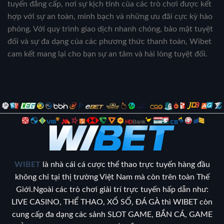
tuyến đẳng cấp, nơi sự kịch tính của các trò chơi được kết
hợp với sự an toàn, minh bạch và những ưu đãi cực kỳ hào
phóng. Với quy trình giao dịch nhanh chóng, bảo mật tuyệt
đối và sự đa dạng của các phương thức thanh toán, Wibet
cam kết mang lại cho bạn sự an tâm và hài lòng tuyệt đối.
WIBET
là nhà cái cá cược thể thao trực tuyến hàng đầu
không chỉ tại thị trường Việt Nam mà còn trên toàn Thế
Giới.Ngoài các trò chơi giải trí trực tuyến hấp dẫn như:
LIVE CASINO, THỂ THAO, XỔ SỐ, ĐÁ GÀ thì WIBET còn
cung cấp đa dạng các sảnh SLOT GAME, BẮN CÁ, GAME