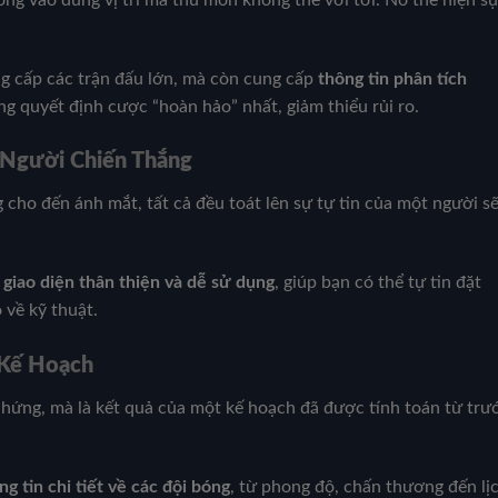
g cấp các trận đấu lớn, mà còn cung cấp
thông tin phân tích
ng quyết định cược “hoàn hảo” nhất, giảm thiểu rủi ro.
 Người Chiến Thắng
cho đến ánh mắt, tất cả đều toát lên sự tự tin của một người s
t
giao diện thân thiện và dễ sử dụng
, giúp bạn có thể tự tin đặt
về kỹ thuật.
 Kế Hoạch
u hứng, mà là kết quả của một kế hoạch đã được tính toán từ trư
ng tin chi tiết về các đội bóng
, từ phong độ, chấn thương đến lị