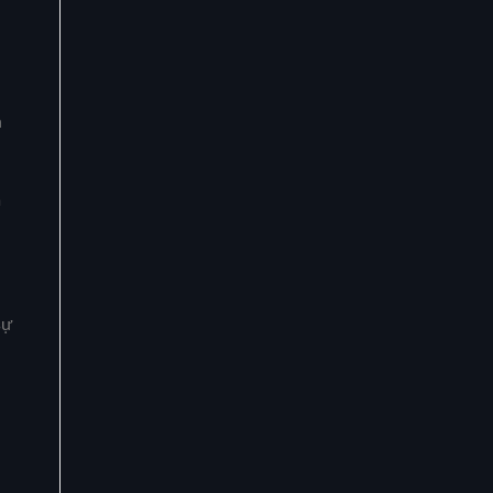
n
m
sự