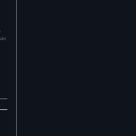
n
sàn