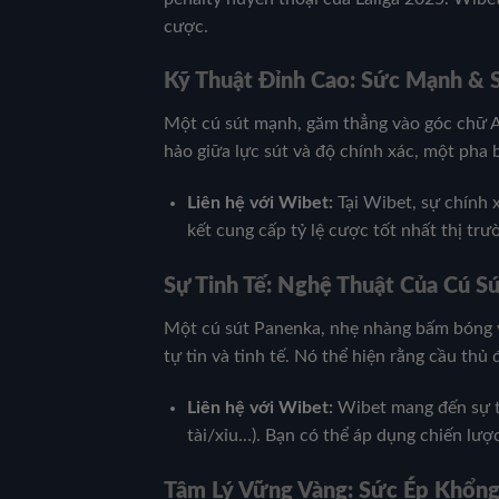
cược.
Kỹ Thuật Đỉnh Cao: Sức Mạnh & 
Một cú sút mạnh, găm thẳng vào góc chữ A
hảo giữa lực sút và độ chính xác, một pha 
Liên hệ với Wibet:
Tại Wibet, sự chính 
kết cung cấp tỷ lệ cược tốt nhất thị trư
Sự Tinh Tế: Nghệ Thuật Của Cú S
Một cú sút Panenka, nhẹ nhàng bấm bóng v
tự tin và tinh tế. Nó thể hiện rằng cầu th
Liên hệ với Wibet:
Wibet mang đến sự t
tài/xỉu…). Bạn có thể áp dụng chiến lược
Tâm Lý Vững Vàng: Sức Ép Khổng