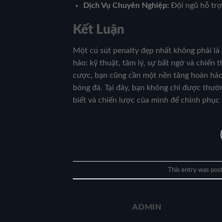
Dịch Vụ Chuyên Nghiệp:
Đội ngũ hỗ trợ
Kết Luận
Một cú sút penalty đẹp nhất không phải là 
hảo: kỹ thuật, tâm lý, sự bất ngờ và chiến
cược, bạn cũng cần một nền tảng hoàn hảo
bóng đá. Tại đây, bạn không chỉ được thưở
biết và chiến lược của mình để chinh phục
This entry was pos
ADMIN