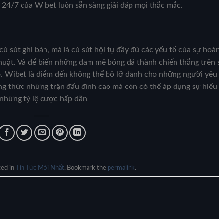
 24/7 của Wibet luôn sẵn sàng giải đáp mọi thắc mắc.
cú sút ghi bàn, mà là cú sút hội tụ đầy đủ các yếu tố của sự hoà
 thuật. Và để biến những đam mê bóng đá thành chiến thắng trên 
. Wibet là điểm đến không thể bỏ lỡ dành cho những người yêu
ng thức những trận đấu đỉnh cao mà còn có thể áp dụng sự hiểu
 những tỷ lệ cược hấp dẫn.
ted in
Tin Tức Mới Nhất
. Bookmark the
permalink
.