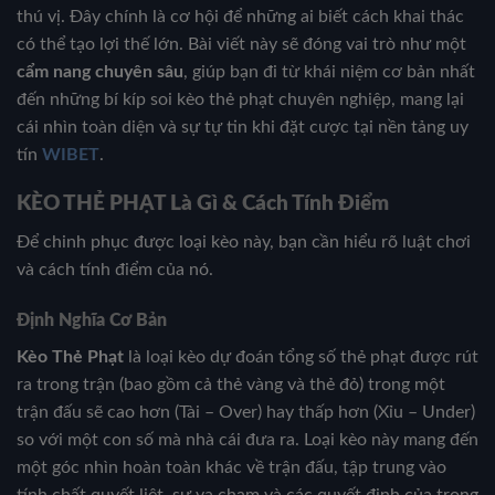
thú vị. Đây chính là cơ hội để những ai biết cách khai thác
có thể tạo lợi thế lớn. Bài viết này sẽ đóng vai trò như một
cẩm nang chuyên sâu
, giúp bạn đi từ khái niệm cơ bản nhất
đến những bí kíp soi kèo thẻ phạt chuyên nghiệp, mang lại
cái nhìn toàn diện và sự tự tin khi đặt cược tại nền tảng uy
tín
WIBET
.
KÈO THẺ PHẠT Là Gì & Cách Tính Điểm
Để chinh phục được loại kèo này, bạn cần hiểu rõ luật chơi
và cách tính điểm của nó.
Định Nghĩa Cơ Bản
Kèo Thẻ Phạt
là loại kèo dự đoán tổng số thẻ phạt được rút
ra trong trận (bao gồm cả thẻ vàng và thẻ đỏ) trong một
trận đấu sẽ cao hơn (Tài – Over) hay thấp hơn (Xỉu – Under)
so với một con số mà nhà cái đưa ra. Loại kèo này mang đến
một góc nhìn hoàn toàn khác về trận đấu, tập trung vào
tính chất quyết liệt, sự va chạm và các quyết định của trọng