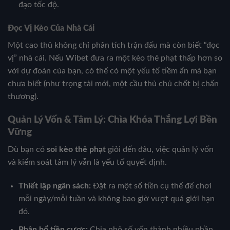
đạo tốc độ.
Đọc Vị Kèo Của Nhà Cái
Một cao thủ không chỉ phân tích trận đấu mà còn biết “đọc
vị” nhà cái. Nếu Wibet đưa ra một kèo thẻ phạt thấp hơn so
với dự đoán của bạn, có thể có một yếu tố tiềm ẩn mà bạn
chưa biết (như trọng tài mới, một cầu thủ chủ chốt bị chấn
thương).
Quản Lý Vốn & Tâm Lý: Chìa Khóa Thắng Lợi Bền
Vững
Dù bạn có
soi kèo thẻ phạt
giỏi đến đâu, việc quản lý vốn
và kiểm soát tâm lý vẫn là yếu tố quyết định.
Thiết lập ngân sách:
Đặt ra một số tiền cụ thể để chơi
mỗi ngày/mỗi tuần và không bao giờ vượt quá giới hạn
đó.
Phân bổ tiền cược:
Chia nhỏ số vốn thành nhiều phần