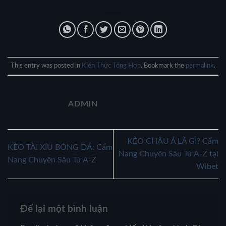
This entry was posted in
Kiến Thức Tổng Hợp
. Bookmark the
permalink
.
ADMIN
KÈO CHÂU Á LÀ GÌ? Cẩm
KÈO TÀI XỈU BÓNG ĐÁ: Cẩm
Nang Chuyên Sâu Từ A-Z tại
Nang Chuyên Sâu Từ A-Z
Wibet
Để lại một bình luận