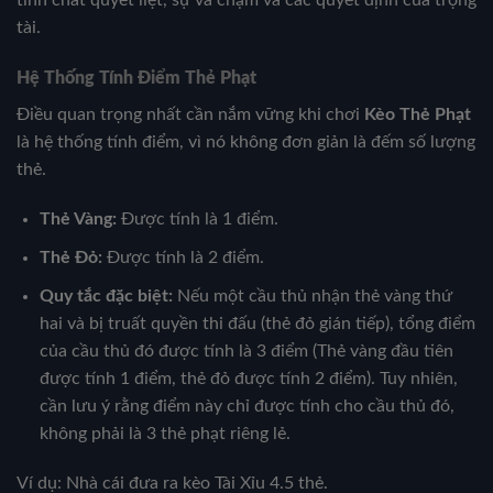
tài.
Hệ Thống Tính Điểm Thẻ Phạt
Điều quan trọng nhất cần nắm vững khi chơi
Kèo Thẻ Phạt
là hệ thống tính điểm, vì nó không đơn giản là đếm số lượng
thẻ.
Thẻ Vàng:
Được tính là 1 điểm.
Thẻ Đỏ:
Được tính là 2 điểm.
Quy tắc đặc biệt:
Nếu một cầu thủ nhận thẻ vàng thứ
hai và bị truất quyền thi đấu (thẻ đỏ gián tiếp), tổng điểm
của cầu thủ đó được tính là 3 điểm (Thẻ vàng đầu tiên
được tính 1 điểm, thẻ đỏ được tính 2 điểm). Tuy nhiên,
cần lưu ý rằng điểm này chỉ được tính cho cầu thủ đó,
không phải là 3 thẻ phạt riêng lẻ.
Ví dụ: Nhà cái đưa ra kèo Tài Xỉu 4.5 thẻ.