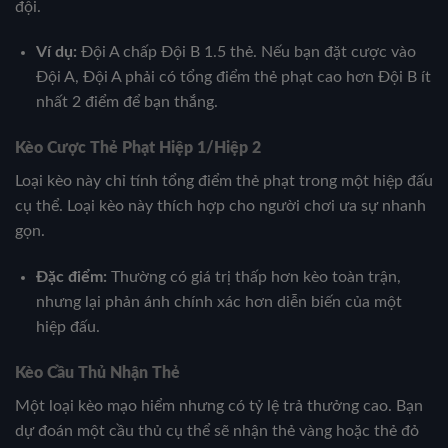
đội.
Ví dụ:
Đội A chấp Đội B 1.5 thẻ. Nếu bạn đặt cược vào
Đội A, Đội A phải có tổng điểm thẻ phạt cao hơn Đội B ít
nhất 2 điểm để bạn thắng.
Kèo Cược Thẻ Phạt Hiệp 1/Hiệp 2
Loại kèo này chỉ tính tổng điểm thẻ phạt trong một hiệp đấu
cụ thể. Loại kèo này thích hợp cho người chơi ưa sự nhanh
gọn.
Đặc điểm:
Thường có giá trị thấp hơn kèo toàn trận,
nhưng lại phản ánh chính xác hơn diễn biến của một
hiệp đấu.
Kèo Cầu Thủ Nhận Thẻ
Một loại kèo mạo hiểm nhưng có tỷ lệ trả thưởng cao. Bạn
dự đoán một cầu thủ cụ thể sẽ nhận thẻ vàng hoặc thẻ đỏ