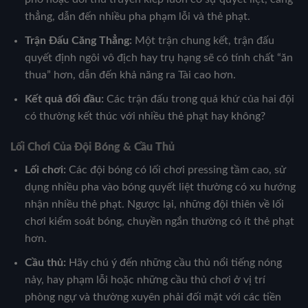
thẳng, dẫn đến nhiều pha phạm lỗi và thẻ phạt.
Trận Đấu Căng Thẳng:
Một trận chung kết, trận đấu
quyết định ngôi vô địch hay trụ hạng sẽ có tính chất “ăn
thua” hơn, dẫn đến khả năng ra Tài cao hơn.
Kết quả đối đầu:
Các trận đấu trong quá khứ của hai đội
có thường kết thúc với nhiều thẻ phạt hay không?
Lối Chơi Của Đội Bóng & Cầu Thủ
Lối chơi:
Các đội bóng có lối chơi pressing tầm cao, sử
dụng nhiều pha vào bóng quyết liệt thường có xu hướng
nhận nhiều thẻ phạt. Ngược lại, những đội thiên về lối
chơi kiểm soát bóng, chuyền ngắn thường có ít thẻ phạt
hơn.
Cầu thủ:
Hãy chú ý đến những cầu thủ nổi tiếng nóng
nảy, hay phạm lỗi hoặc những cầu thủ chơi ở vị trí
phòng ngự và thường xuyên phải đối mặt với các tiền