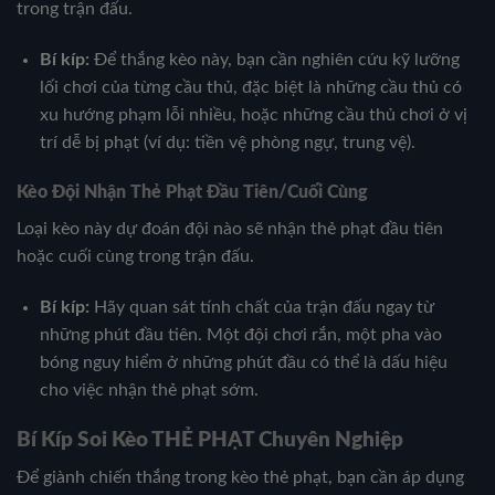
trong trận đấu.
Bí kíp:
Để thắng kèo này, bạn cần nghiên cứu kỹ lưỡng
lối chơi của từng cầu thủ, đặc biệt là những cầu thủ có
xu hướng phạm lỗi nhiều, hoặc những cầu thủ chơi ở vị
trí dễ bị phạt (ví dụ: tiền vệ phòng ngự, trung vệ).
Kèo Đội Nhận Thẻ Phạt Đầu Tiên/Cuối Cùng
Loại kèo này dự đoán đội nào sẽ nhận thẻ phạt đầu tiên
hoặc cuối cùng trong trận đấu.
Bí kíp:
Hãy quan sát tính chất của trận đấu ngay từ
những phút đầu tiên. Một đội chơi rắn, một pha vào
bóng nguy hiểm ở những phút đầu có thể là dấu hiệu
cho việc nhận thẻ phạt sớm.
Bí Kíp Soi Kèo THẺ PHẠT Chuyên Nghiệp
Để giành chiến thắng trong kèo thẻ phạt, bạn cần áp dụng