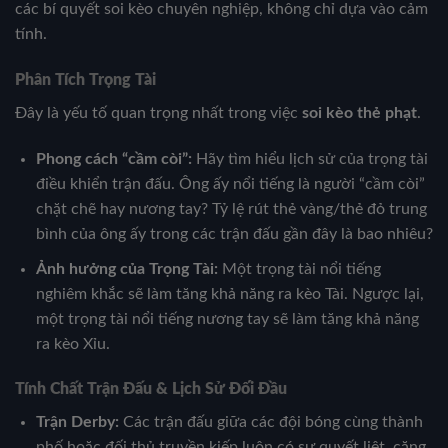
các bí quyết soi kèo chuyên nghiệp, không chỉ dựa vào cảm
tính.
Phân Tích Trọng Tài
Đây là yếu tố quan trọng nhất trong việc
soi kèo thẻ phạt
.
Phong cách “cầm còi”:
Hãy tìm hiểu lịch sử của trọng tài
điều khiển trận đấu. Ông ấy nổi tiếng là người “cầm còi”
chặt chẽ hay nương tay? Tỷ lệ rút thẻ vàng/thẻ đỏ trung
bình của ông ấy trong các trận đấu gần đây là bao nhiêu?
Ảnh hưởng của Trọng Tài:
Một trọng tài nổi tiếng
nghiêm khắc sẽ làm tăng khả năng ra kèo Tài. Ngược lại,
một trọng tài nổi tiếng nương tay sẽ làm tăng khả năng
ra kèo Xỉu.
Tính Chất Trận Đấu & Lịch Sử Đối Đầu
Trận Derby:
Các trận đấu giữa các đội bóng cùng thành
phố hoặc đối thủ truyền kiếp luôn có sự quyết liệt, căng